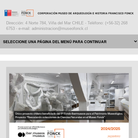
Dirección: 4 Norte 784, Viña del Mar CHILE - Teléfono: (+56-32) 268
6753 - e-mail: administracion@museofonck.cl