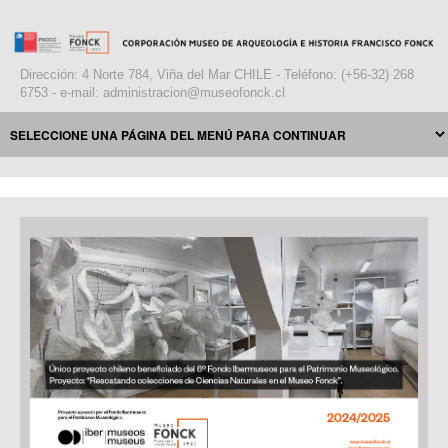
Dirección: 4 Norte 784, Viña del Mar CHILE - Teléfono: (+56-32) 268
6753 - e-mail: administracion@museofonck.cl