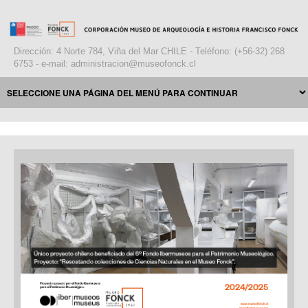
Dirección: 4 Norte 784, Viña del Mar CHILE - Teléfono: (+56-32) 268
6753 - e-mail: administracion@museofonck.cl