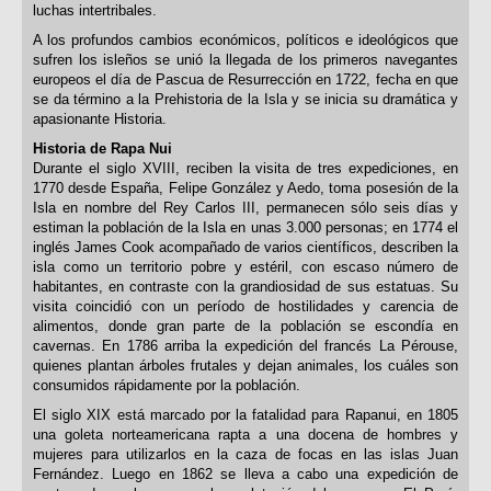
luchas intertribales.
A los profundos cambios económicos, políticos e ideológicos que
sufren los isleños se unió la llegada de los primeros navegantes
europeos el día de Pascua de Resurrección en 1722, fecha en que
se da término a la Prehistoria de la Isla y se inicia su dramática y
apasionante Historia.
Historia de Rapa Nui
Durante el siglo XVIII, reciben la visita de tres expediciones, en
1770 desde España, Felipe González y Aedo, toma posesión de la
Isla en nombre del Rey Carlos III, permanecen sólo seis días y
estiman la población de la Isla en unas 3.000 personas; en 1774 el
inglés James Cook acompañado de varios científicos, describen la
isla como un territorio pobre y estéril, con escaso número de
habitantes, en contraste con la grandiosidad de sus estatuas. Su
visita coincidió con un período de hostilidades y carencia de
alimentos, donde gran parte de la población se escondía en
cavernas. En 1786 arriba la expedición del francés La Pérouse,
quienes plantan árboles frutales y dejan animales, los cuáles son
consumidos rápidamente por la población.
El siglo XIX está marcado por la fatalidad para Rapanui, en 1805
una goleta norteamericana rapta a una docena de hombres y
mujeres para utilizarlos en la caza de focas en las islas Juan
Fernández. Luego en 1862 se lleva a cabo una expedición de