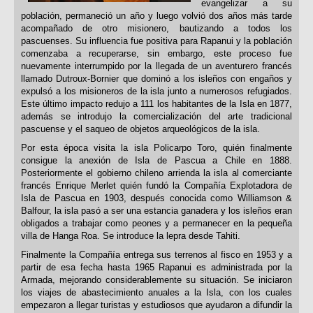
evangelizar a su
población, permaneció un año y luego volvió dos años más tarde
acompañado de otro misionero, bautizando a todos los
pascuenses. Su influencia fue positiva para Rapanui y la población
comenzaba a recuperarse, sin embargo, este proceso fue
nuevamente interrumpido por la llegada de un aventurero francés
llamado Dutroux-Bornier que dominó a los isleños con engaños y
expulsó a los misioneros de la isla junto a numerosos refugiados.
Este último impacto redujo a 111 los habitantes de la Isla en 1877,
además se introdujo la comercialización del arte tradicional
pascuense y el saqueo de objetos arqueológicos de la isla.
Por esta época visita la isla Policarpo Toro, quién finalmente
consigue la anexión de Isla de Pascua a Chile en 1888.
Posteriormente el gobierno chileno arrienda la isla al comerciante
francés Enrique Merlet quién fundó la Compañía Explotadora de
Isla de Pascua en 1903, después conocida como Williamson &
Balfour, la isla pasó a ser una estancia ganadera y los isleños eran
obligados a trabajar como peones y a permanecer en la pequeña
villa de Hanga Roa. Se introduce la lepra desde Tahiti.
Finalmente la Compañía entrega sus terrenos al fisco en 1953 y a
partir de esa fecha hasta 1965 Rapanui es administrada por la
Armada, mejorando considerablemente su situación. Se iniciaron
los viajes de abastecimiento anuales a la Isla, con los cuales
empezaron a llegar turistas y estudiosos que ayudaron a difundir la