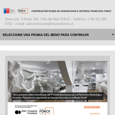
Dirección: 4 Norte 784, Viña del Mar CHILE - Teléfono: (+56-32) 268
6753 - e-mail: administracion@museofonck.cl