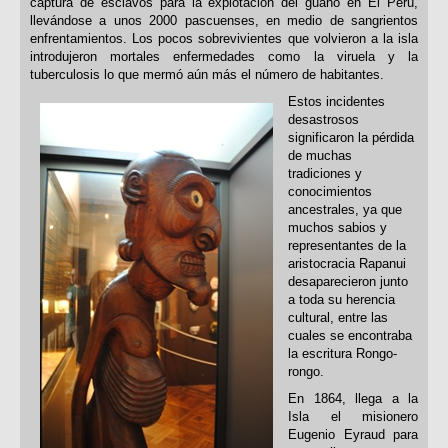
captura de esclavos para la explotación del guano en El Perú,
llevándose a unos 2000 pascuenses, en medio de sangrientos
enfrentamientos. Los pocos sobrevivientes que volvieron a la isla
introdujeron mortales enfermedades como la viruela y la
tuberculosis lo que mermó aún más el número de habitantes.
Estos incidentes
desastrosos
significaron la pérdida
de muchas
tradiciones y
conocimientos
ancestrales, ya que
muchos sabios y
representantes de la
aristocracia Rapanui
desaparecieron junto
a toda su herencia
cultural, entre las
cuales se encontraba
la escritura Rongo-
rongo.
En 1864, llega a la
Isla el misionero
Eugenio Eyraud para