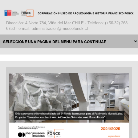
Dirección: 4 Norte 784, Viña del Mar CHILE - Teléfono: (+56-32) 268
6753 - e-mail: administracion@museofonck.cl