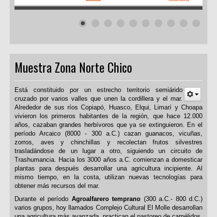
Muestra Zona Norte Chico
Está constituido por un estrecho territorio semiárido
cruzado por varios valles que unen la cordillera y el mar.
Alrededor de sus ríos Copiapó, Huasco, Elqui, Limarí y Choapa
vivieron los primeros habitantes de la región, que hace 12.000
años, cazaban grandes herbívoros que ya se extinguieron. En el
período Arcaico (8000 - 300 a.C.) cazan guanacos, vicuñas,
zorros, aves y chinchillas y recolectan frutos silvestres
trasladándose de un lugar a otro, siguiendo un circuito de
Trashumancia. Hacia los 3000 años a.C. comienzan a domesticar
plantas para después desarrollar una agricultura incipiente. Al
mismo tiempo, en la costa, utilizan nuevas tecnologías para
obtener más recursos del mar.
Durante el período
Agroalfarero temprano
(300 a.C.- 800 d.C.)
varios grupos, hoy llamados Complejo Cultural El Molle desarrollan
una agricultura más avanzada, practican el pastoreo de camélidos,