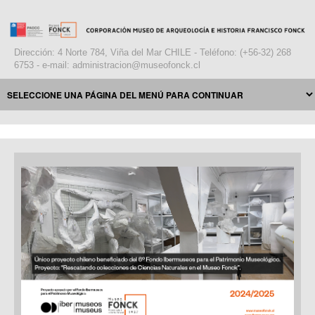
Dirección: 4 Norte 784, Viña del Mar CHILE - Teléfono: (+56-32) 268
6753 - e-mail: administracion@museofonck.cl