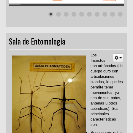
Sala de Entomología
Los
Insectos
son artrópodos (de
cuerpo duro con
articulaciones
blandas, lo que les
permite tener
movimientos, ya
sea de sus patas,
antenas u otros
apéndices). Sus
principales
características
son:
Poseen seis patas.