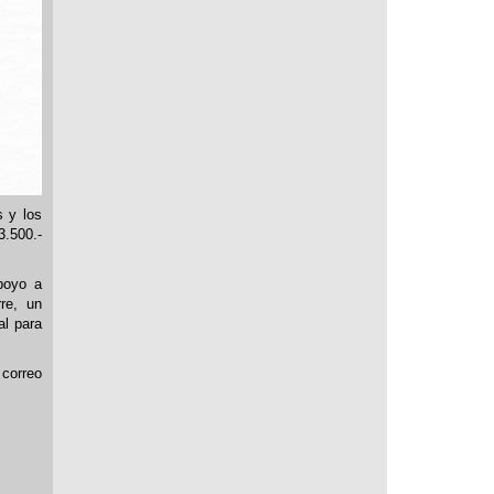
s y los
3.500.-
Apoyo a
rre, un
al para
 correo