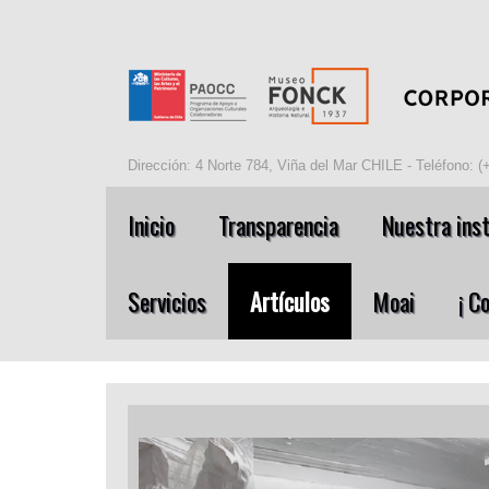
Dirección: 4 Norte 784, Viña del Mar CHILE - Teléfono: 
Inicio
Transparencia
Nuestra inst
Servicios
Artículos
Moai
¡ C