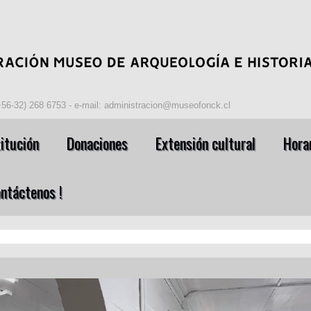
(+56-32) 268 6753 - e-mail: administracion@museofonck.cl
itución
Donaciones
Extensión cultural
Horar
ontáctenos !