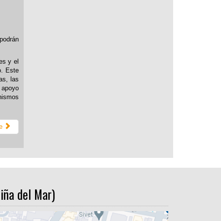
 podrán
es y el
o. Este
as, las
y apoyo
anismos
e
iña del Mar)